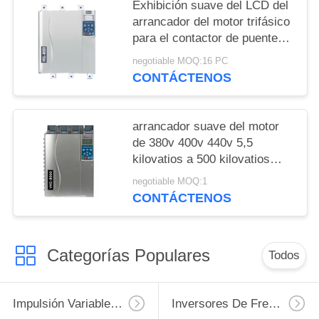
Exhibición suave del LCD del
arrancador del motor trifásico
para el contactor de puente
del motor de inducción
negotiable MOQ:16 PC
CONTÁCTENOS
arrancador suave del motor
de 380v 400v 440v 5,5
kilovatios a 500 kilovatios
construidos en contactor de
negotiable MOQ:1
puente
CONTÁCTENOS
Categorías Populares
Todos
Impulsión Variable De La Frecuencia De VFD
Inversores De Frecuencia Variable