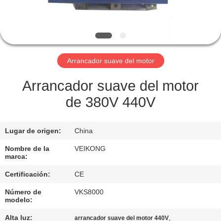
LA
FÁBRICA
CONTROL
Arrancador suave del motor
DE
CALIDAD
Arrancador suave del motor
de 380V 440V
CONTÁCTENOS
Lugar de origen:
China
SOLICITAR
Nombre de la
VEIKONG
marca:
UNA
Certificación:
CE
COTIZACIÓN
Número de
VKS8000
modelo:
MAPA
Alta luz:
,
arrancador suave del motor 440V