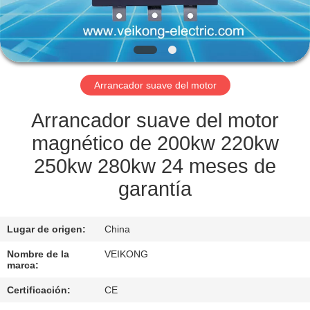
LA
FÁBRICA
CONTROL
Arrancador suave del motor
DE
CALIDAD
Arrancador suave del motor
magnético de 200kw 220kw
CONTÁCTENOS
250kw 280kw 24 meses de
garantía
SOLICITAR
UNA
Lugar de origen:
China
COTIZACIÓN
Nombre de la
VEIKONG
marca:
MAPA
Certificación:
CE