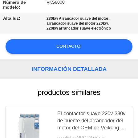
DEL
Número de
VKS6000
modelo:
SITIO
Alta luz:
,
280kw Arrancador suave del motor
,
arrancador suave del motor 220kw
220kw arrancador suave electrónico
POLÍTICAS
DE
CONTACTO!
PRIVACIDAD
INFORMACIÓN DETALLADA
productos similares
El contactor suave 220v 380v
de puente del arrancador del
motor del OEM de Veikong
para el motor protege
negotiable MOQ:28 piezas