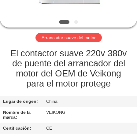
LA
FÁBRICA
CONTROL
Arrancador suave del motor
DE
CALIDAD
El contactor suave 220v 380v
de puente del arrancador del
CONTÁCTENOS
motor del OEM de Veikong
para el motor protege
SOLICITAR
UNA
Lugar de origen:
China
COTIZACIÓN
Nombre de la
VEIKONG
marca:
MAPA
Certificación:
CE