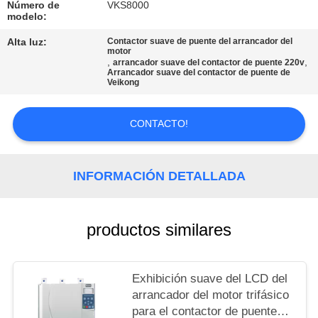
DEL
Número de
VKS8000
modelo:
SITIO
Alta luz:
Contactor suave de puente del arrancador del
motor
,
,
arrancador suave del contactor de puente 220v
POLÍTICAS
Arrancador suave del contactor de puente de
Veikong
DE
PRIVACIDAD
CONTACTO!
INFORMACIÓN DETALLADA
productos similares
Exhibición suave del LCD del
arrancador del motor trifásico
para el contactor de puente