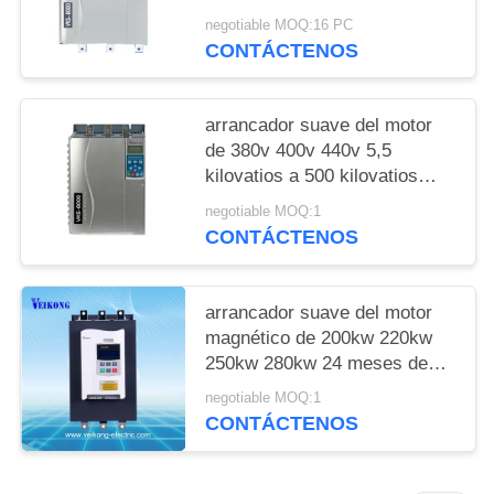
del motor de inducción
negotiable MOQ:16 PC
CONTÁCTENOS
arrancador suave del motor
de 380v 400v 440v 5,5
kilovatios a 500 kilovatios
construidos en contactor de
negotiable MOQ:1
puente
CONTÁCTENOS
arrancador suave del motor
magnético de 200kw 220kw
250kw 280kw 24 meses de
garantía
negotiable MOQ:1
CONTÁCTENOS