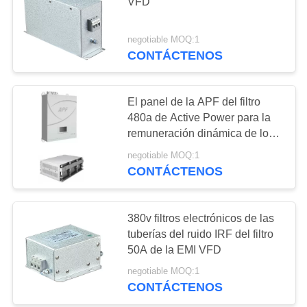
DEL
VFD
SITIO
negotiable MOQ:1
42
CONTÁCTENOS
POLÍTICAS
Inversor solar de la
DE
bomba la
El panel de la APF del filtro
PRIVACIDAD
480a de Active Power para la
monofásico
remuneración dinámica de los
armónicos
negotiable MOQ:1
CONTÁCTENOS
39
regulador solar de la
380v filtros electrónicos de las
tuberías del ruido IRF del filtro
bomba de agua
50A de la EMI VFD
negotiable MOQ:1
CONTÁCTENOS