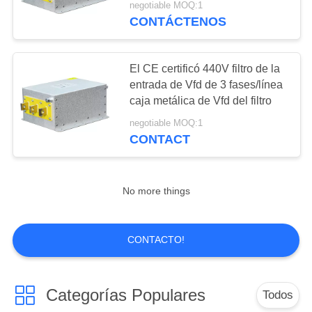
negotiable MOQ:1
CONTÁCTENOS
12
Reactor del inversor
El CE certificó 440V filtro de la
entrada de Vfd de 3 fases/línea
caja metálica de Vfd del filtro
negotiable MOQ:1
CONTACT
12
No more things
Resistor de frenado
de VFD
CONTACTO!
Categorías Populares
Todos