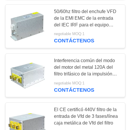
50/60hz filtro del enchufe VFD
65
de la EMI EMC de la entrada
Inversor solar de la
del IEC IRF para el equipo
electrónico médico
negotiable MOQ:1
bomba de MPPT
CONTÁCTENOS
VFD
Interferencia común del modo
del motor del metal 120A del
filtro trifásico de la impulsión
24
VFD
negotiable MOQ:1
Arrancador suave
CONTÁCTENOS
del motor
El CE certificó 440V filtro de la
entrada de Vfd de 3 fases/línea
caja metálica de Vfd del filtro