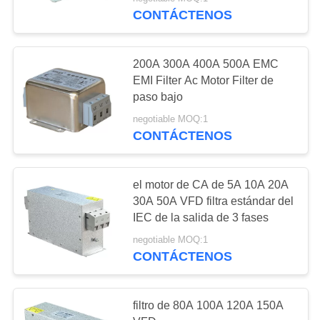
LA
CONTÁCTENOS
FÁBRICA
23
200A 300A 400A 500A EMC
CONTROL
EMI Filter Ac Motor Filter de
DE
paso bajo
Inversor de PMSM
CALIDAD
negotiable MOQ:1
CONTÁCTENOS
CONTÁCTENOS
el motor de CA de 5A 10A 20A
30A 50A VFD filtra estándar del
SOLICITAR
11
IEC de la salida de 3 fases
UNA
220v entrado
negotiable MOQ:1
COTIZACIÓN
CONTÁCTENOS
inversor hizo salir
380v
MAPA
filtro de 80A 100A 120A 150A