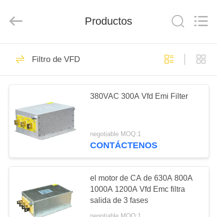
-
2026
Shenzhen
LuoX
Productos
Electric
Co.,
Ltd..
All
INICIO
Rights
101
Reserved.
Filtro de VFD
Impulsión variable
PRODUCTOS
de la frecuencia de
380VAC 300A Vfd Emi Filter
VFD
VIDEOS
negotiable MOQ:1
SOBRE
CONTÁCTENOS
41
NOSOTROS
inversores de
el motor de CA de 630A 800A
VISITA
1000A 1200A Vfd Emc filtra
frecuencia variable
salida de 3 fases
A
negotiable MOQ:1