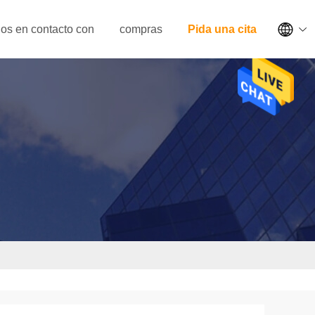

os en contacto con
compras
Pida una cita