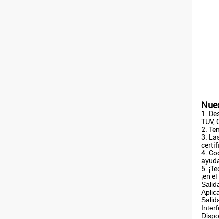
Nues
1. De
TUV, 
2. Te
3. La
certi
4. Co
ayuda
5. ¡T
¡en e
Salid
Aplic
Salid
Interf
Dispo