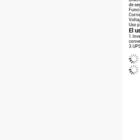
de se
Funci
Corri
Volta
Uso pr
El u
1.Inve
conve
3.UP