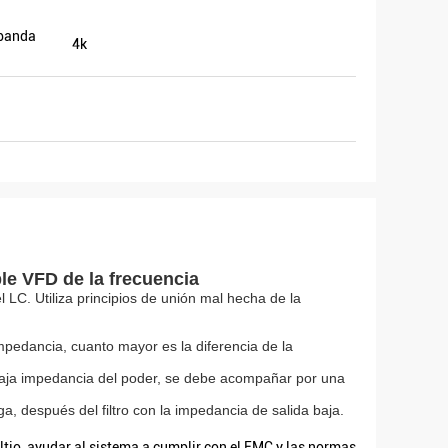
 banda
4k
ble VFD de la frecuencia
 LC. Utiliza principios de unión mal hecha de la
impedancia, cuanto mayor es la diferencia de la
e baja impedancia del poder, se debe acompañar por una
ga, después del filtro con la impedancia de salida baja.
ltio, ayudar al sistema a cumplir con el EMC y las normas