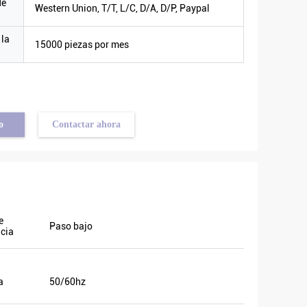
de
Western Union, T/T, L/C, D/A, D/P, Paypal
 la
15000 piezas por mes
o
Contactar ahora
á
y también
e
Paso bajo
ncia
ón. Vamos
abía el
local y
a
50/60hz
de ellos