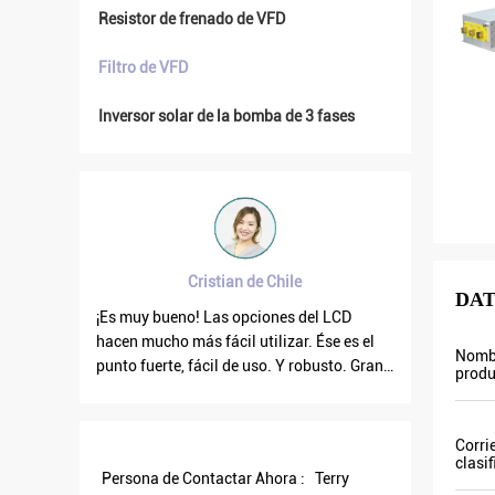
Resistor de frenado de VFD
Filtro de VFD
Inversor solar de la bomba de 3 fases
Cristian de Chile
DAT
¡Es muy bueno! Las opciones del LCD
La frecue
y también
hacen mucho más fácil utilizar. Ése es el
estable c
Nomb
punto fuerte, fácil de uso. Y robusto. Gran
También l
produ
n. Vamos
software de la PC.
que otras,
bía el
son más a
ocal y
más energ
Corri
e ellos
clasi
Persona de Contactar Ahora :
Terry