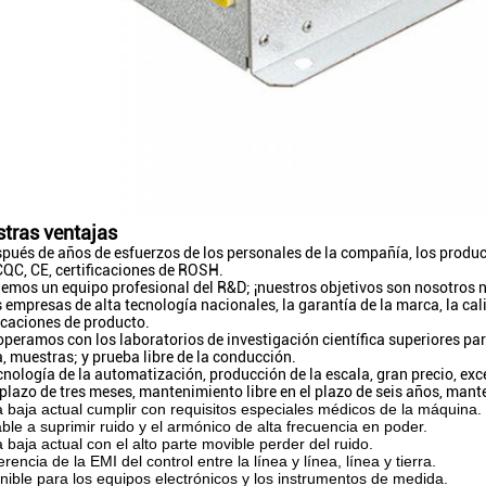
tras ventajas
spués de años de esfuerzos de los personales de la compañía, los produ
CQC, CE, certificaciones de ROSH.
nemos un equipo profesional del R&D; ¡nuestros objetivos son nosotros no
s empresas de alta tecnología nacionales, la garantía de la marca, la cal
ficaciones de producto.
operamos con los laboratorios de investigación científica superiores par
, muestras; y prueba libre de la conducción.
ecnología de la automatización, producción de la escala, gran precio, exc
l plazo de tres meses, mantenimiento libre en el plazo de seis años, ma
a baja actual cumplir con requisitos especiales médicos de la máquina.
able a suprimir ruido y el armónico de alta frecuencia en poder.
a baja actual con el alto parte movible perder del ruido.
erencia de la EMI del control entre la línea y línea, línea y tierra.
nible para los equipos electrónicos y los instrumentos de medida.