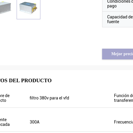
Condiciones 
pago
Capacidad de
fuente
Mejor preci
Brahim assad de Siria
Tayfun de Turquía
OS DEL PRODUCTO
ncia de la salida VFD500 es
el inversor solar de la bomba est
uando están fluctuando las otras.
realmente en calidad muy buena 
re de
Función d
filtro 380v para el vfd
a corriente de salida es menos
preparamos algunos productos
cto
transfere
 por eso la frecuencia de la salida
promocionales para la exposici
ltas también que puede ahorrar
a hacer nuevas órdenes pronto. H
ía.
año pasado solamente un agente 
ente
300A
Frecuenci
este año, hay más de 8. ¡Algunos 
ficada
solamente vender Veikong!