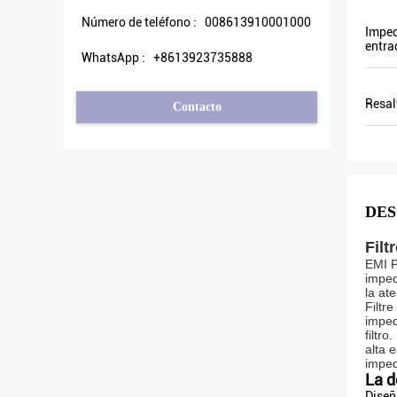
Número de teléfono :
008613910001000
Imped
entra
WhatsApp :
+8613923735888
Resal
Contacto
DES
Filt
EMI P
imped
la at
Filtr
imped
filtr
alta 
imped
La d
Diseñ