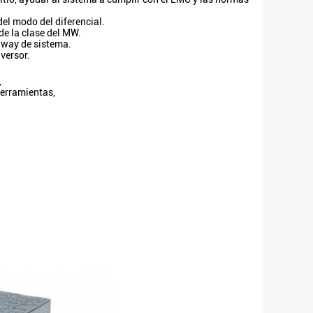
el modo del diferencial.
de la clase del MW.
iway de sistema.
nversor.
,
herramientas,