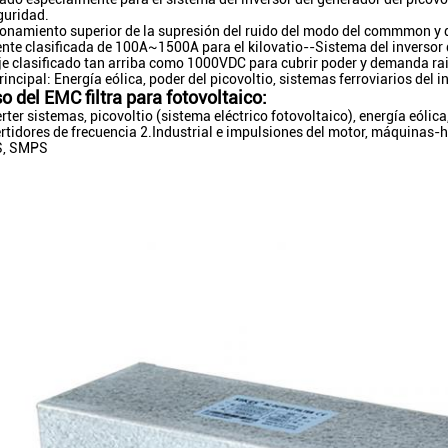
guridad.
onamiento superior de la supresión del ruido del modo del commmon y d
ente clasificada de 100A~1500A para el kilovatio--Sistema del inversor 
je clasificado tan arriba como 1000VDC para cubrir poder y demanda ra
incipal: Energía eólica, poder del picovoltio, sistemas ferroviarios del i
so del EMC filtra para fotovoltaico:
rter sistemas, picovoltio (sistema eléctrico fotovoltaico), energía eólica
rtidores de frecuencia 2.Industrial e impulsiones del motor, máquinas-
S, SMPS