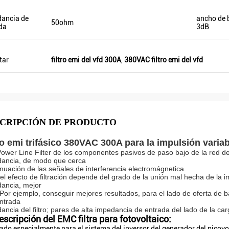
ancia de
ancho de
50ohm
da
3dB
tar
filtro emi del vfd 300A
,
380VAC filtro emi del vfd
CRIPCIÓN DE PRODUCTO
ro emi trifásico 380VAC 300A para la impulsión varia
ower Line Filter de los componentes pasivos de paso bajo de la red del
ancia, de modo que cerca
enuación de las señales de interferencia electromágnetica.
e el efecto de filtración depende del grado de la unión mal hecha de la 
ancia, mejor
o. Por ejemplo, conseguir mejores resultados, para el lado de oferta d
entrada
ancia del filtro; pares de alta impedancia de entrada del lado de la car
escripción del EMC filtra para fotovoltaico:
ado especialmente para el sistema del inversor del generador del picovo