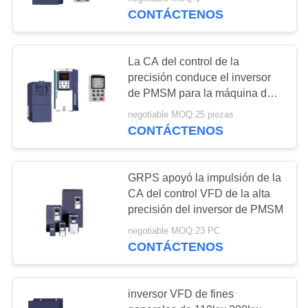
LA
CONTÁCTENOS
FÁBRICA
23
La CA del control de la
CONTROL
precisión conduce el inversor
DE
de PMSM para la máquina de
Inversor de PMSM
moldear plástica trifásica
CALIDAD
negotiable MOQ:25 piezas
CONTÁCTENOS
CONTÁCTENOS
GRPS apoyó la impulsión de la
CA del control VFD de la alta
SOLICITAR
11
precisión del inversor de PMSM
UNA
220v entrado
negotiable MOQ:23 PC
COTIZACIÓN
CONTÁCTENOS
inversor hizo salir
380v
MAPA
inversor VFD de fines