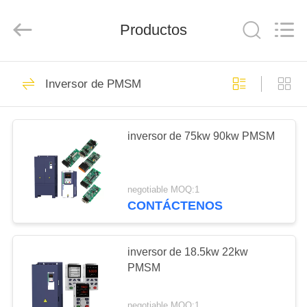
-
2026
Shenzhen
LuoX
Productos
Electric
Co.,
Ltd..
All
INICIO
Rights
101
Reserved.
Inversor de PMSM
Impulsión variable
PRODUCTOS
de la frecuencia de
inversor de 75kw 90kw PMSM
VFD
VIDEOS
negotiable MOQ:1
SOBRE
CONTÁCTENOS
41
NOSOTROS
inversores de
inversor de 18.5kw 22kw
VISITA
PMSM
frecuencia variable
A
negotiable MOQ:1