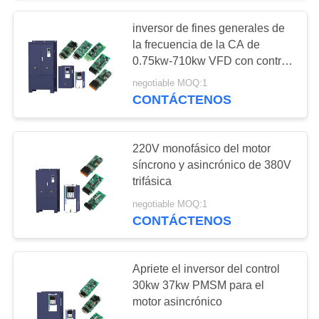
inversor de fines generales de
65
la frecuencia de la CA de
Inversor solar de la
0.75kw-710kw VFD con control
del esfuerzo de torsión
negotiable MOQ:1
bomba de MPPT
CONTÁCTENOS
VFD
220V monofásico del motor
síncrono y asincrónico de 380V
trifásica
24
negotiable MOQ:1
Arrancador suave
CONTÁCTENOS
del motor
Apriete el inversor del control
30kw 37kw PMSM para el
motor asincrónico