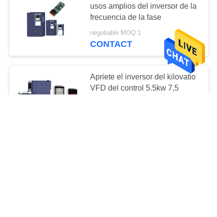
usos amplios del inversor de la
11
frecuencia de la fase
Filtro de VFD
negotiable MOQ:1
CONTACT
Apriete el inversor del kilovatio
VFD del control 5.5kw 7,5
ahorro de la energía de 3 fases
61
negotiable MOQ:1
CONTACT
Inversor solar de la
bomba de 3 fases
inversor de la CA VDF PMSM
de 380v 440v 4kw con la
presión baja del control de
tensión
negotiable MOQ:1
CONTACT