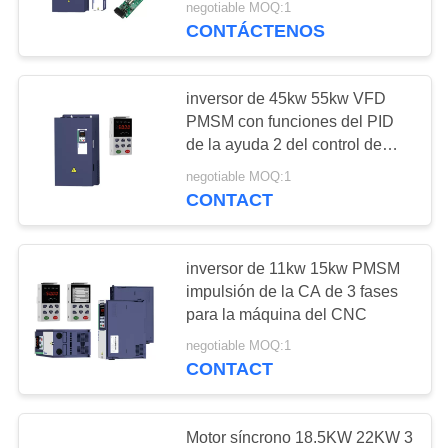
negotiable MOQ:1
CONTÁCTENOS
12
Reactor del inversor
inversor de 45kw 55kw VFD
PMSM con funciones del PID
de la ayuda 2 del control de
tensión
negotiable MOQ:1
CONTACT
12
inversor de 11kw 15kw PMSM
Resistor de frenado
impulsión de la CA de 3 fases
para la máquina del CNC
de VFD
negotiable MOQ:1
CONTACT
Motor síncrono 18.5KW 22KW 3