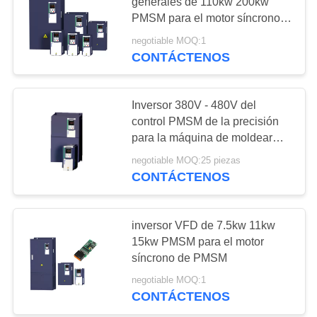
DEL
generales de 110kw 200kw
PMSM para el motor síncrono
SITIO
de PMSM
negotiable MOQ:1
42
CONTÁCTENOS
POLÍTICAS
Inversor solar de la
DE
bomba la
Inversor 380V - 480V del
PRIVACIDAD
control PMSM de la precisión
monofásico
para la máquina de moldear
plástica
negotiable MOQ:25 piezas
CONTÁCTENOS
39
regulador solar de la
inversor VFD de 7.5kw 11kw
15kw PMSM para el motor
bomba de agua
síncrono de PMSM
negotiable MOQ:1
CONTÁCTENOS