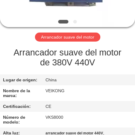
LA
FÁBRICA
CONTROL
Arrancador suave del motor
DE
CALIDAD
Arrancador suave del motor
de 380V 440V
CONTÁCTENOS
Lugar de origen:
China
SOLICITAR
Nombre de la
VEIKONG
marca:
UNA
Certificación:
CE
COTIZACIÓN
Número de
VKS8000
modelo:
MAPA
Alta luz:
,
arrancador suave del motor 440V