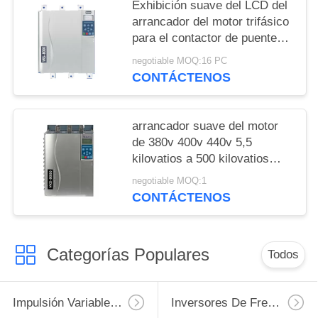
Exhibición suave del LCD del
arrancador del motor trifásico
para el contactor de puente
del motor de inducción
negotiable MOQ:16 PC
CONTÁCTENOS
arrancador suave del motor
de 380v 400v 440v 5,5
kilovatios a 500 kilovatios
construidos en contactor de
negotiable MOQ:1
puente
CONTÁCTENOS
Categorías Populares
Todos
Impulsión Variable De La Frecuencia De VFD
Inversores De Frecuencia Variable