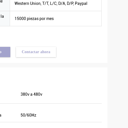
de
Western Union, T/T, L/C, D/A, D/P, Paypal
 la
15000 piezas por mes
o
Contactar ahora
380v a 480v
a
50/60Hz