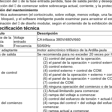
otección del  de la fase entrada perdida, fase de salida perdió y desequ
cción del  de comenzar sobre sobrecarga actual, corriente, y la protecc
ión del mantenimiento
critica autoexamen (el cortocircuito, sobre voltaje, menos voltaje, una f
 bloqueó, y el software inteligente puede examinar para arrastrar el es
nación del  de diseño modular, según el contenido de la exhibición de l
cificación técnica
ulo
Descripción
e de la
Voltaje
CA trifásica 380V/480V/660
ía
entrado
da
Frecuencia
50/60Hz
 adaptante
motor asincrónico trifásico de la Ardilla-jaula
 de salida
Se recomienda para no exceder 20 veces por 
(1) control del panel de la operación.
(2) el panel de la operación + control exter
(3) control externo.
(4) control externo + control de COM.
de control
(5) el panel de la operación + externo + co
(6) el panel de la operación + control de C
(7) control de COM.
(8) ninguna operación del comienzo o de l
(1) Actual-limitando para comenzar.
(2) rampa del voltaje a comenzar.
(3) control del esfuerzo de torsión + actua
 del comienzo
(4) rampa del control + del voltaje del esfu
comenzar.
(5) rampa actual a comenzar.