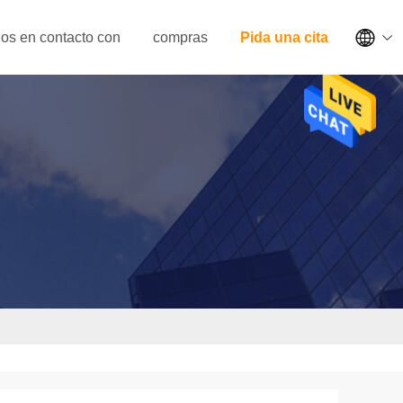

os en contacto con
compras
Pida una cita