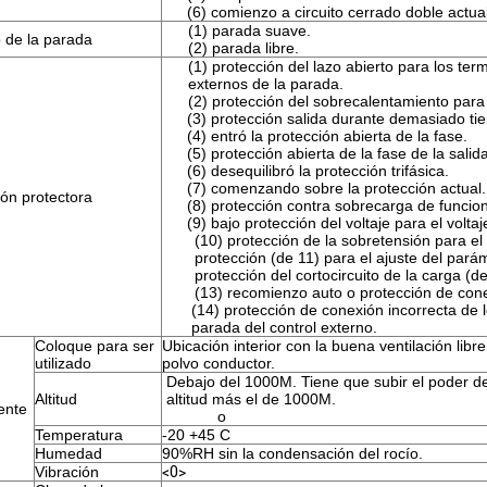
(6) comienzo a circuito cerrado doble actual-
(1) parada suave.
 de la parada
(2) parada libre.
(1) protección del lazo abierto para los ter
externos de la parada.
(2) protección del sobrecalentamiento para
(3) protección salida durante demasiado ti
(4) entró la protección abierta de la fase.
(5) protección abierta de la fase de la salid
(6) desequilibró la protección trifásica.
(7) comenzando sobre la protección actual.
ón protectora
(8) protección contra sobrecarga de funcio
(9) bajo protección del voltaje para el voltaj
(10) protección de la sobretensión para el 
protección (de 11) para el ajuste del parám
protección del cortocircuito de la carga (de
(13) recomienzo auto o protección de cone
(14) protección de conexión incorrecta de l
parada del control externo.
Coloque para ser
Ubicación interior con la buena ventilación libre
utilizado
polvo conductor.
Debajo del 1000M. Tiene que subir el poder de 
Altitud
altitud más el de 1000M.
ente
o
Temperatura
-20 +45 C
Humedad
90%RH sin la condensación del rocío.
Vibración
<0>