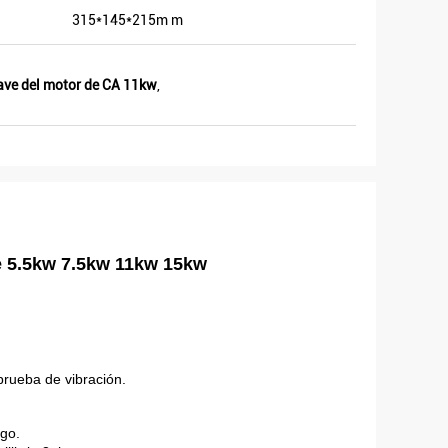
315*145*215m m
ave del motor de CA 11kw
,
de 5.5kw 7.5kw 11kw 15kw
prueba de vibración.
rgo.