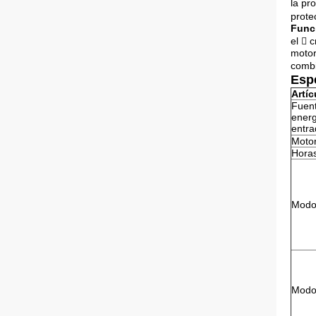
la pr
prote
Func
el  
motor
combi
Espe
Artíc
Fuent
energ
entra
Motor
Horas
Modo 
Modo