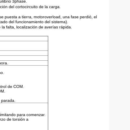
ilibrio 3phase.
ión del cortocircuito de la carga.
ase puesta a tierra, motoroverload, una fase perdió, el
tado del funcionamiento del sistema).
a falta, localización de averías rápida.
hora.
no.
ntrol de COM.
OM.
a parada.
l-limitando para comenzar.
erzo de torsión a