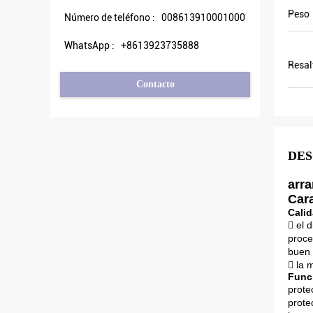
Peso
Número de teléfono :
008613910001000
WhatsApp :
+8613923735888
Resal
Contacto
DES
arra
Cara
Calid
 el 
proce
buen 
 la 
Funci
prote
prote