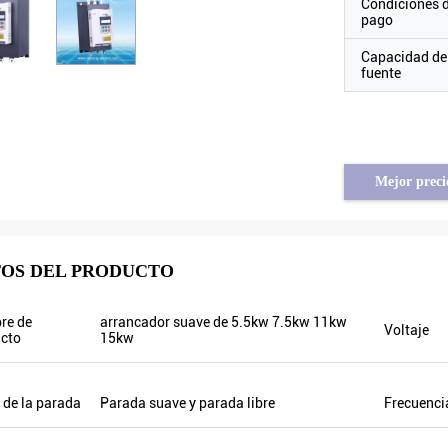
Condiciones 
pago
Capacidad de
fuente
Mejor preci
Tayfun de Turquía
OS DEL PRODUCTO
l inversor solar de la bomba está
ealmente en calidad muy buena y también
re de
arrancador suave de 5.5kw 7.5kw 11kw
Voltaje
reparamos algunos productos
cto
15kw
romocionales para la exposición. Vamos
 hacer nuevas órdenes pronto. Había el
ño pasado solamente un agente local y
de la parada
Parada suave y parada libre
Frecuenci
ste año, hay más de 8. ¡Algunos de ellos
olamente vender Veikong!