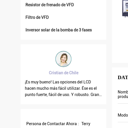
Resistor de frenado de VFD
Filtro de VFD
Inversor solar de la bomba de 3 fases
Chile
Brahim assad de Siria
DAT
nes del LCD
La frecuencia de la salida VFD500 es
e
izar. Ése es el
estable cuando están fluctuando las otras.
r
Nomb
. Y robusto. Gran
También la corriente de salida es menos
p
produ
que otras, por eso la frecuencia de la salida
p
son más altas también que puede ahorrar
a
más energía.
a
Modo 
e
Persona de Contactar Ahora :
Terry
s