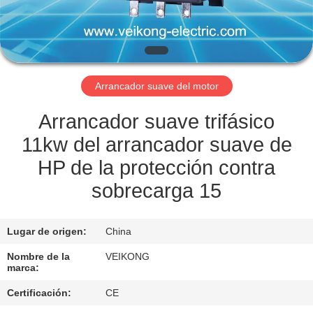
LA
FÁBRICA
CONTROL
Arrancador suave del motor
DE
CALIDAD
Arrancador suave trifásico
11kw del arrancador suave de
CONTÁCTENOS
HP de la protección contra
sobrecarga 15
SOLICITAR
UNA
Lugar de origen:
China
COTIZACIÓN
Nombre de la
VEIKONG
marca:
MAPA
Certificación:
CE