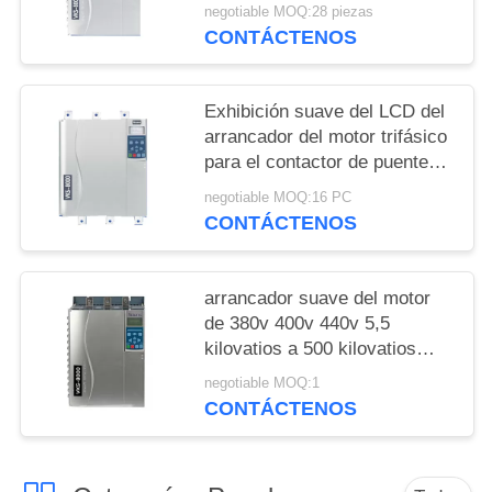
para el motor protege
negotiable MOQ:28 piezas
CONTÁCTENOS
Exhibición suave del LCD del
arrancador del motor trifásico
para el contactor de puente
del motor de inducción
negotiable MOQ:16 PC
CONTÁCTENOS
arrancador suave del motor
de 380v 400v 440v 5,5
kilovatios a 500 kilovatios
construidos en contactor de
negotiable MOQ:1
puente
CONTÁCTENOS