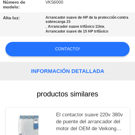
DEL
Número de
VKS6000
modelo:
SITIO
Alta luz:
Arrancador suave de HP de la protección contra
sobrecarga 15
,
,
Arrancador suave trifásico 11kw
POLÍTICAS
Arrancador suave de 15 HP trifásico
DE
CONTACTO!
PRIVACIDAD
INFORMACIÓN DETALLADA
productos similares
El contactor suave 220v 380v
de puente del arrancador del
motor del OEM de Veikong