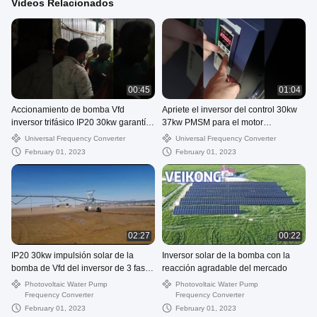
Videos Relacionados
00:45
01:04
Accionamiento de bomba Vfd
Apriete el inversor del control 30kw
inversor trifásico IP20 30kw garantía
37kw PMSM para el motor
de 18 meses
asincrónico
Universal Frequency Converter
Universal Frequency Converter
February 01, 2023
February 01, 2023
02:27
00:22
IP20 30kw impulsión solar de la
Inversor solar de la bomba con la
bomba de Vfd del inversor de 3 fases
reacción agradable del mercado
garantía de 18 meses
Photovoltaic Water Pump
Photovoltaic Water Pump
Frequency Converter
Frequency Converter
February 01, 2023
February 01, 2023