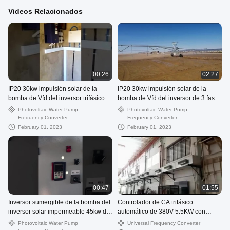
Videos Relacionados
00:26
02:27
IP20 30kw impulsión solar de la
IP20 30kw impulsión solar de la
bomba de Vfd del inversor trifásico
bomba de Vfd del inversor de 3 fases
18 meses
garantía de 18 meses
Photovoltaic Water Pump
Photovoltaic Water Pump
Frequency Converter
Frequency Converter
February 01, 2023
February 01, 2023
00:47
01:55
Inversor sumergible de la bomba del
Controlador de CA trifásico
inversor solar impermeable 45kw de
automático de 380V 5.5KW con
60hp MPPT el 99%
pantalla LCD
Photovoltaic Water Pump
Universal Frequency Converter