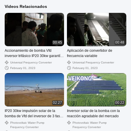
Videos Relacionados
00:45
00:48
Accionamiento de bomba Vfd
Aplicación de convertidor de
inversor trifásico IP20 30kw garantía
frecuencia variable
de 18 meses
Universal Frequency Converter
Universal Frequency Converter
February 01, 2023
February 01, 2023
02:27
00:22
IP20 30kw impulsión solar de la
Inversor solar de la bomba con la
bomba de Vfd del inversor de 3 fases
reacción agradable del mercado
garantía de 18 meses
Photovoltaic Water Pump
Photovoltaic Water Pump
Frequency Converter
Frequency Converter