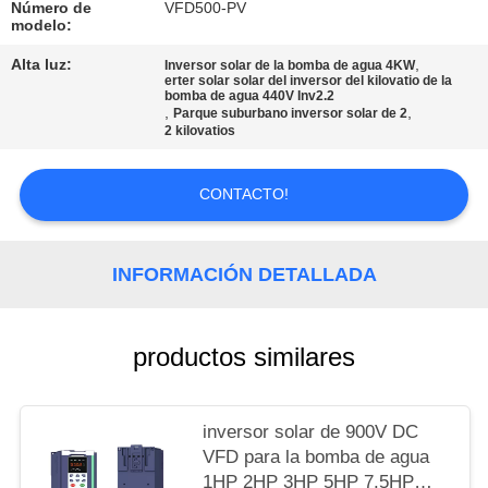
DEL
Número de
VFD500-PV
modelo:
SITIO
Alta luz:
,
Inversor solar de la bomba de agua 4KW
erter solar solar del inversor del kilovatio de la
bomba de agua 440V Inv2.2
POLÍTICAS
,
,
Parque suburbano inversor solar de 2
2 kilovatios
DE
PRIVACIDAD
CONTACTO!
INFORMACIÓN DETALLADA
productos similares
inversor solar de 900V DC
VFD para la bomba de agua
1HP 2HP 3HP 5HP 7.5HP