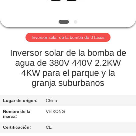
LA
FÁBRICA
CONTROL
Inversor solar de la bomba de 3 fases
DE
CALIDAD
Inversor solar de la bomba de
agua de 380V 440V 2.2KW
CONTÁCTENOS
4KW para el parque y la
granja suburbanos
SOLICITAR
UNA
Lugar de origen:
China
COTIZACIÓN
Nombre de la
VEIKONG
marca:
MAPA
Certificación:
CE