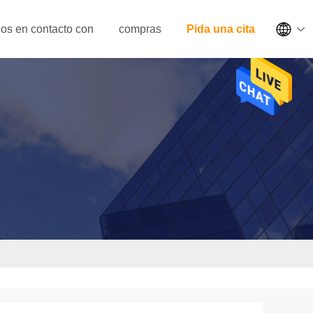

os en contacto con
compras
Pida una cita