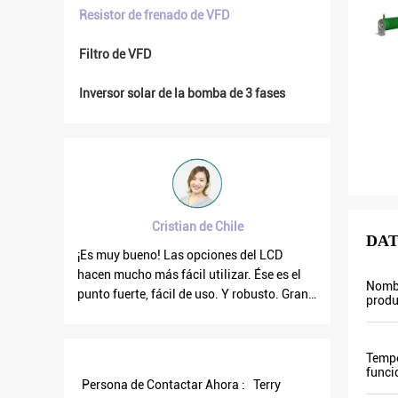
Resistor de frenado de VFD
Filtro de VFD
Inversor solar de la bomba de 3 fases
Cristian de Chile
DAT
¡Es muy bueno! Las opciones del LCD
La frecue
y también
hacen mucho más fácil utilizar. Ése es el
estable c
Nomb
punto fuerte, fácil de uso. Y robusto. Gran
También l
produ
n. Vamos
software de la PC.
que otras,
bía el
son más a
ocal y
más energ
Tempe
e ellos
funci
Persona de Contactar Ahora :
Terry