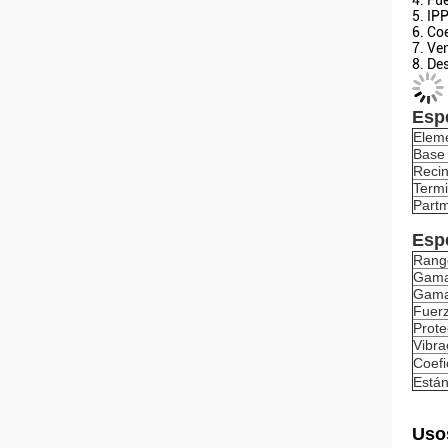
4. Fu
5. IP
6. Co
7. Ve
8. De
Espe
Elem
Base
Recin
Termi
Partm
Espe
Rang
Gama 
Gama 
Fuerz
Prote
Vibra
Coefi
Están
Uso