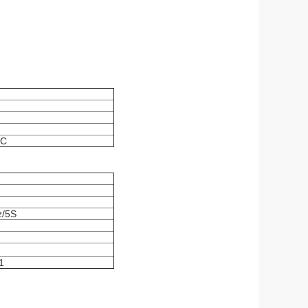
RC
z/5S
1