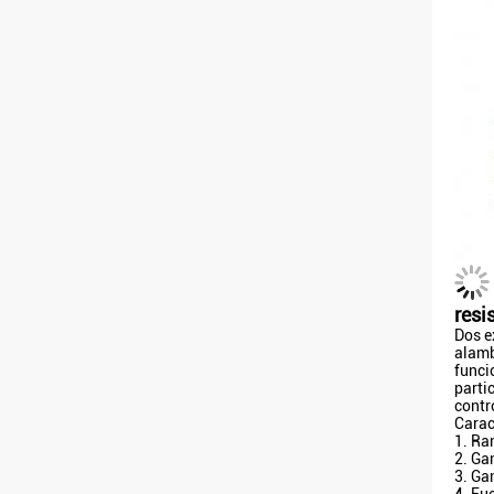
resi
Dos e
alamb
funci
parti
contr
Carac
1. Ra
2. Ga
3. Ga