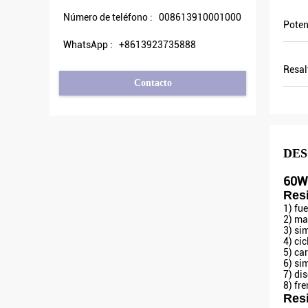
Número de teléfono :
008613910001000
Poten
WhatsApp :
+8613923735888
Resal
Contacto
DES
60W 
Resi
1) fu
2) ma
3) si
4) ci
5) ca
6) si
7) di
8) fr
Resi