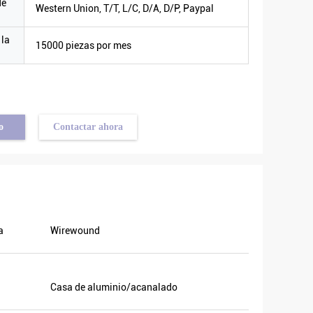
de
Western Union, T/T, L/C, D/A, D/P, Paypal
 la
15000 piezas por mes
o
Contactar ahora
á
y también
a
Wirewound
ón. Vamos
abía el
local y
Casa de aluminio/acanalado
de ellos