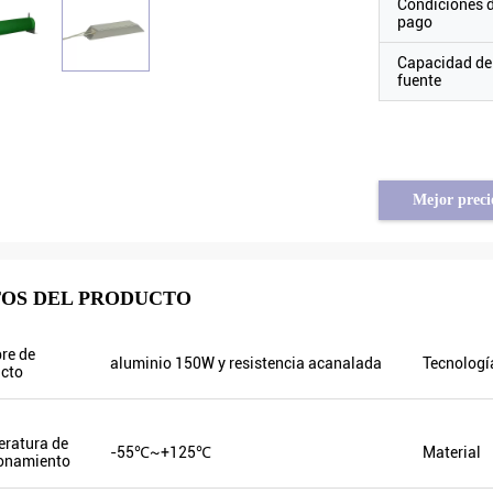
Condiciones 
pago
Capacidad de
fuente
Mejor preci
Brahim assad de Siria
Tayfun de Turquía
OS DEL PRODUCTO
ncia de la salida VFD500 es
el inversor solar de la bomba est
uando están fluctuando las otras.
realmente en calidad muy buena 
re de
aluminio 150W y resistencia acanalada
Tecnologí
a corriente de salida es menos
preparamos algunos productos
cto
 por eso la frecuencia de la salida
promocionales para la exposici
ltas también que puede ahorrar
a hacer nuevas órdenes pronto. H
ía.
año pasado solamente un agente 
ratura de
-55℃~+125℃
Material
este año, hay más de 8. ¡Algunos 
onamiento
solamente vender Veikong!