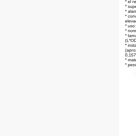
* el 
* sup
* ala
* con
eleva
* uso:
* nom
* tam
(L*O
* ins
(apro
0,157
* mat
* pes