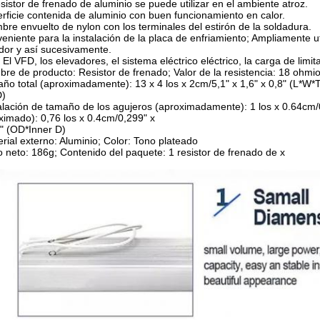
resistor de frenado de aluminio se puede utilizar en el ambiente atroz.
erficie contenida de aluminio con buen funcionamiento en calor.
mbre envuelto de nylon con los terminales del estirón de la soldadura.
veniente para la instalación de la placa de enfriamiento; Ampliamente ut
dor y así sucesivamente.
 El VFD, los elevadores, el sistema eléctrico eléctrico, la carga de limita
bre de producto: Resistor de frenado; Valor de la resistencia: 18 ohmi
año total (aproximadamente): 13 x 4 los x 2cm/5,1" x 1,6" x 0,8" (L*W*T
D)
talación de tamaño de los agujeros (aproximadamente): 1 los x 0.64cm/0
ximado): 0,76 los x 0.4cm/0,299" x
" (OD*Inner D)
erial externo: Aluminio; Color: Tono plateado
o neto: 186g; Contenido del paquete: 1 resistor de frenado de x