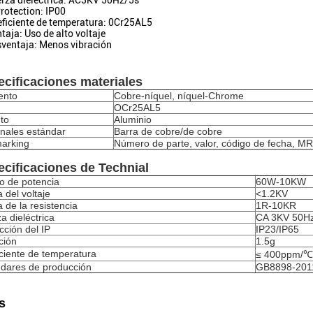
erza dieléctrica: AC3KV 50Hz/5s
Protection: IP00
eficiente de temperatura: 0Cr25AL5
ntaja: Uso de alto voltaje
sventaja: Menos vibración
cificaciones materiales
ento
Cobre-níquel, níquel-Chrome
OCr25AL5
to
Aluminio
nales estándar
Barra de cobre/de cobre
arking
Número de parte, valor, código de fecha, M
cificaciones de Technial
o de potencia
60W-10KW
del voltaje
<1.2KV
de la resistencia
1R-10KR
a dieléctrica
CA 3KV 50H
cción del IP
IP23/IP65
ción
1.5g
ciente de temperatura
≤ 400ppm/℃
dares de producción
GB8898-201
s