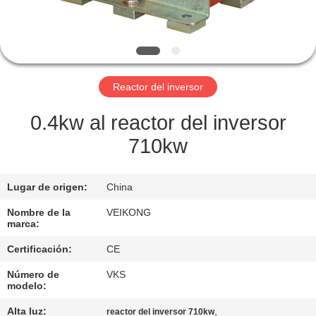
LA
FÁBRICA
CONTROL
Reactor del inversor
DE
CALIDAD
0.4kw al reactor del inversor
710kw
CONTÁCTENOS
Lugar de origen:
China
SOLICITAR
Nombre de la
VEIKONG
marca:
UNA
Certificación:
CE
COTIZACIÓN
Número de
VKS
modelo:
MAPA
Alta luz:
,
reactor del inversor 710kw