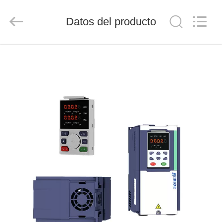
-
2026
Shenzhen
LuoX
Datos del producto
Electric
Co.,
Ltd..
All
INICIO
Rights
Reserved.
PRODUCTOS
VIDEOS
SOBRE
NOSOTROS
VISITA
A