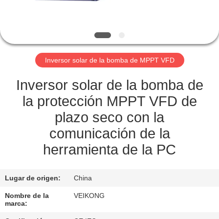
LA
FÁBRICA
CONTROL
Inversor solar de la bomba de MPPT VFD
DE
CALIDAD
Inversor solar de la bomba de
la protección MPPT VFD de
CONTÁCTENOS
plazo seco con la
comunicación de la
SOLICITAR
herramienta de la PC
UNA
COTIZACIÓN
Lugar de origen:
China
Nombre de la
VEIKONG
marca:
MAPA