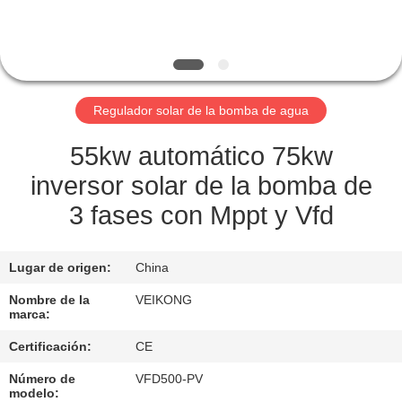
LA
FÁBRICA
CONTROL
Regulador solar de la bomba de agua
DE
CALIDAD
55kw automático 75kw
inversor solar de la bomba de
CONTÁCTENOS
3 fases con Mppt y Vfd
SOLICITAR
Lugar de origen:
China
UNA
Nombre de la
VEIKONG
marca:
COTIZACIÓN
Certificación:
CE
MAPA
Número de
VFD500-PV
modelo: