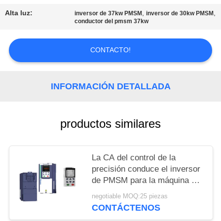
DEL
Alta luz:
,
,
inversor de 37kw PMSM
inversor de 30kw PMSM
SITIO
conductor del pmsm 37kw
POLÍTICAS
CONTACTO!
DE
PRIVACIDAD
INFORMACIÓN DETALLADA
productos similares
La CA del control de la
precisión conduce el inversor
de PMSM para la máquina de
moldear plástica trifásica
negotiable MOQ:25 piezas
CONTÁCTENOS