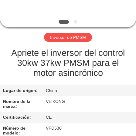
LA
FÁBRICA
CONTROL
Inversor de PMSM
DE
CALIDAD
Apriete el inversor del control
30kw 37kw PMSM para el
CONTÁCTENOS
motor asincrónico
SOLICITAR
Lugar de origen:
China
UNA
Nombre de la
VEIKONG
marca:
COTIZACIÓN
Certificación:
CE
MAPA
Número de
VFD530
modelo: