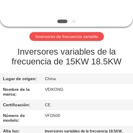
LA
FÁBRICA
CONTROL
Inversores de frecuencia variable
DE
CALIDAD
Inversores variables de la
frecuencia de 15KW 18.5KW
CONTÁCTENOS
Lugar de origen:
China
SOLICITAR
Nombre de la
VEIKONG
marca:
UNA
Certificación:
CE
COTIZACIÓN
Número de
VFD500
modelo:
MAPA
Alta luz:
,
Inversores variables de la frecuencia 18.5KW