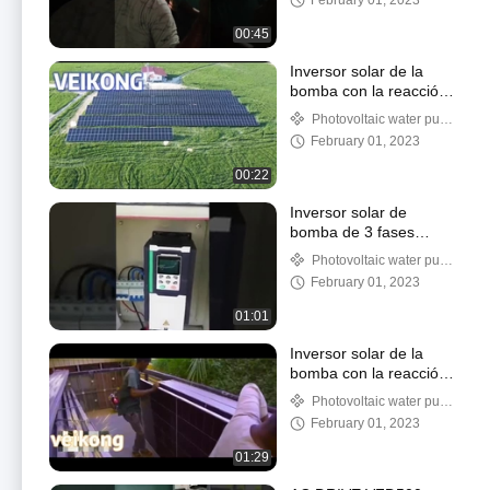
February 01, 2023
00:45
Inversor solar de la
bomba con la reacción
agradable del mercado
Photovoltaic water pump
frequency converter
February 01, 2023
00:22
Inversor solar de
bomba de 3 fases
5.5kw CC y Sistema
Photovoltaic water pump
Solar de entrada de
frequency converter
February 01, 2023
corriente alterna
01:01
Inversor solar de la
bomba con la reacción
agradable del mercado
Photovoltaic water pump
frequency converter
February 01, 2023
01:29