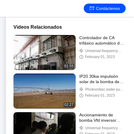
Contáctenos
Videos Relacionados
Controlador de CA
trifásico automático de
380V 5.5KW con
Universal frequency
pantalla LCD
converter
February 01, 2023
01:55
IP20 30kw impulsión
solar de la bomba de
Vfd del inversor de 3
Photovoltaic water pump
fases garantía de 18
frequency converter
February 01, 2023
meses
02:27
Accionamiento de
bomba Vfd inversor
trifásico IP20 30kw
Universal frequency
garantía de 18 meses
converter